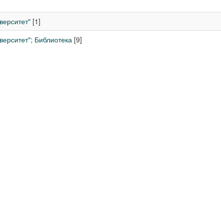
верситет"
[1]
ерситет"; Библиотека
[9]