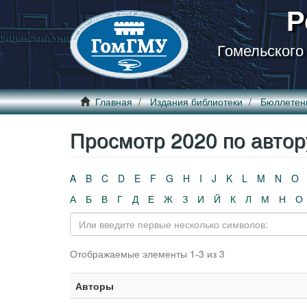
Р
Гомельского
Главная
Издания библиотеки
Бюллетен
Просмотр 2020 по автор
A
B
C
D
E
F
G
H
I
J
K
L
M
N
O
А
Б
В
Г
Д
Е
Ж
З
И
Й
К
Л
М
Н
О
Отображаемые элементы 1-3 из 3
Авторы