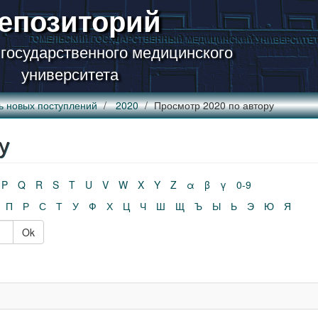
епозиторий
 государственного медицинского
университета
ь новых поступлений
2020
Просмотр 2020 по автору
у
P
Q
R
S
T
U
V
W
X
Y
Z
α
β
γ
0-9
П
Р
С
Т
У
Ф
Х
Ц
Ч
Ш
Щ
Ъ
Ы
Ь
Э
Ю
Я
Ok