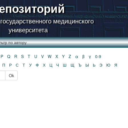
епозиторий
 государственного медицинского
университета
ьтр по автору
P
Q
R
S
T
U
V
W
X
Y
Z
α
β
γ
0-9
П
Р
С
Т
У
Ф
Х
Ц
Ч
Ш
Щ
Ъ
Ы
Ь
Э
Ю
Я
Ok