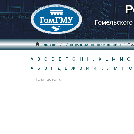
Р
Гомельского
Главная
Инструкции по применению
Фил
A
B
C
D
E
F
G
H
I
J
K
L
M
N
O
А
Б
В
Г
Д
Е
Ж
З
И
Й
К
Л
М
Н
О