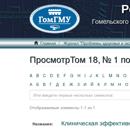
Р
Гомельского
Главная
Журнал "Проблемы здоровья и эко
ПросмотрТом 18, № 1 по 
A
B
C
D
E
F
G
H
I
J
K
L
M
N
O
А
Б
В
Г
Д
Е
Ж
З
И
Й
К
Л
М
Н
О
Отображаемые элементы 1-1 из 1
Клиническая эффективн
Название: