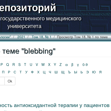
епозиторий
 государственного медицинского
университета
логии"
2021
Том 18, № 1
Просмотр Том 18, № 1 по теме
теме "blebbing"
P
Q
R
S
T
U
V
W
X
Y
Z
α
β
γ
0-9
П
Р
С
Т
У
Ф
Х
Ц
Ч
Ш
Щ
Ъ
Ы
Ь
Э
Ю
Я
Ok
ость антиоксидантной терапии у пациентов