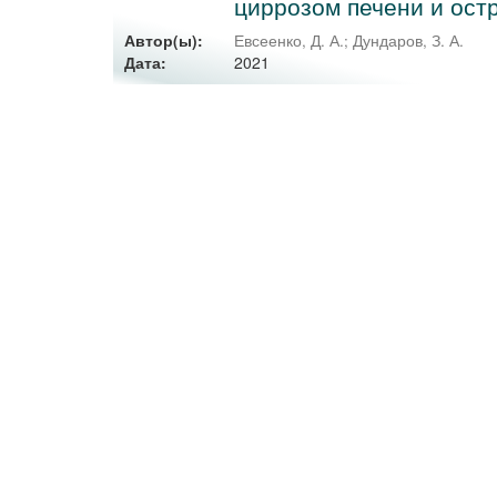
циррозом печени и ост
Автор(ы):
Евсеенко, Д. А.
;
Дундаров, З. А.
2021
Дата: