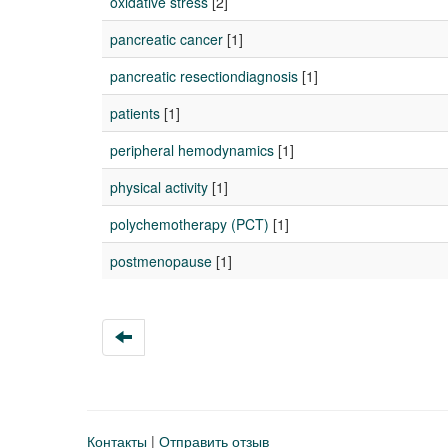
oxidative stress
[2]
pancreatic cancer
[1]
pancreatic resectiondiagnosis
[1]
patients
[1]
peripheral hemodynamics
[1]
physical activity
[1]
polychemotherapy (PCT)
[1]
postmenopause
[1]
Контакты
|
Отправить отзыв