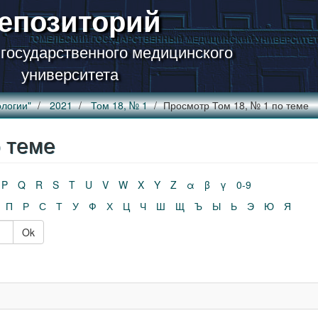
епозиторий
 государственного медицинского
университета
логии"
2021
Том 18, № 1
Просмотр Том 18, № 1 по теме
 теме
P
Q
R
S
T
U
V
W
X
Y
Z
α
β
γ
0-9
П
Р
С
Т
У
Ф
Х
Ц
Ч
Ш
Щ
Ъ
Ы
Ь
Э
Ю
Я
Ok