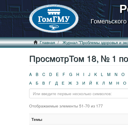
Р
Гомельского
Главная
Журнал "Проблемы здоровья и эко
ПросмотрТом 18, № 1 по
A
B
C
D
E
F
G
H
I
J
K
L
M
N
O
А
Б
В
Г
Д
Е
Ж
З
И
Й
К
Л
М
Н
О
Отображаемые элементы 51-70 из 177
Темы