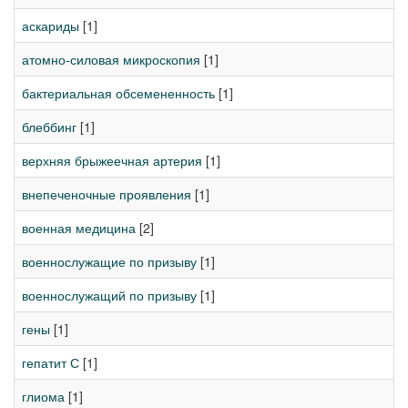
аскариды
[1]
атомно-силовая микроскопия
[1]
бактериальная обсемененность
[1]
блеббинг
[1]
верхняя брыжеечная артерия
[1]
внепеченочные проявления
[1]
военная медицина
[2]
военнослужащие по призыву
[1]
военнослужащий по призыву
[1]
гены
[1]
гепатит С
[1]
глиома
[1]