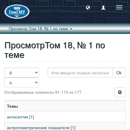
Пере
навиг
Просмотр Том 18, № 1 по теме
ПросмотрТом 18, № 1 по
теме
Ok
Отображаемые элементы 91-110 из 177
Темы
антисептик
[1]
антропометрические показатели
[1]