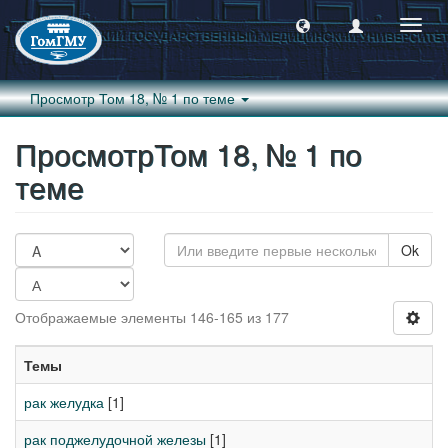
Пере
навиг
Просмотр Том 18, № 1 по теме
ПросмотрТом 18, № 1 по
теме
Ok
Отображаемые элементы 146-165 из 177
Темы
рак желудка
[1]
рак поджелудочной железы
[1]