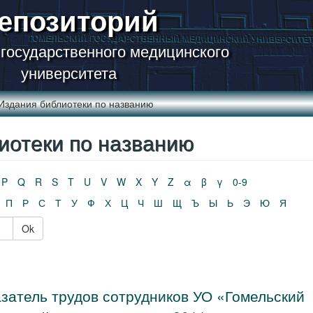
епозиторий
 государственного медицинского
университета
Издания библиотеки по названию
иотеки по названию
P
Q
R
S
T
U
V
W
X
Y
Z
α
β
γ
0-9
П
Р
С
Т
У
Ф
Х
Ц
Ч
Ш
Щ
Ъ
Ы
Ь
Э
Ю
Я
Ok
затель трудов сотрудников УО «Гомельский