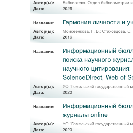
Автор(ы):
Библиотека. Отдел библиометрии 
2026
Дата:
Гармония личности и у
Название:
Автор(ы):
Моисеенкова, Г. В.
;
Стаховцова, С. 
2016
Дата:
Информационный бюллет
Название:
поиска научного журна
научного цитирования: 
ScienceDirect, Web of 
Автор(ы):
УО "Гомельский государственный м
2020
Дата:
Информационный бюллет
Название:
журналы online
Автор(ы):
УО "Гомельский государственный м
2020
Дата: