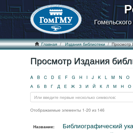
Р
Гомельского
Главная
Издания библиотеки
Просмотр 
Просмотр Издания библ
A
B
C
D
E
F
G
H
I
J
K
L
M
N
O
А
Б
В
Г
Д
Е
Ж
З
И
Й
К
Л
М
Н
О
Отображаемые элементы 1-20 из 146
Библиографический ука
Название: