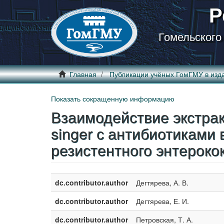
Р
Гомельского
Главная
Публикации учёных ГомГМУ в изд
Показать сокращенную информацию
Взаимодействие экстракт
singer с антибиотиками
резистентного энтероко
dc.contributor.author
Дегтярева, А. В.
dc.contributor.author
Дегтярева, Е. И.
dc.contributor.author
Петровская, Т. А.