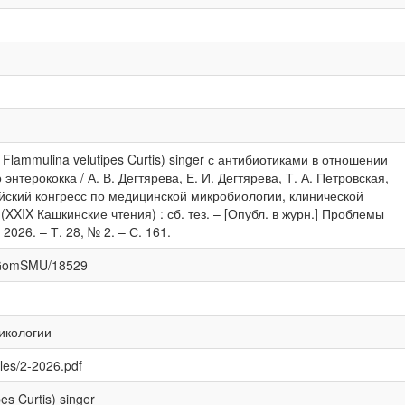
Flammulina velutipes Curtis) singer с антибиотиками в отношении
нтерококка / А. В. Дегтярева, Е. И. Дегтярева, Т. А. Петровская,
сийский конгресс по медицинской микробиологии, клинической
XXIX Кашкинские чтения) : сб. тез. – [Опубл. в журн.] Проблемы
026. – Т. 28, № 2. – С. 161.
e/GomSMU/18529
икологии
iles/2-2026.pdf
es Curtis) singer