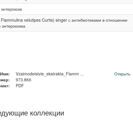
 энтерококк
Flammulina velutipes Curtis) singer с антибиотиками в отношении
 энтерококка
Имя:
Vzaimodeistvie_ekstrakta_Flamm ...
Открыть
змер:
973.8Кб
мат:
PDF
едующие коллекции