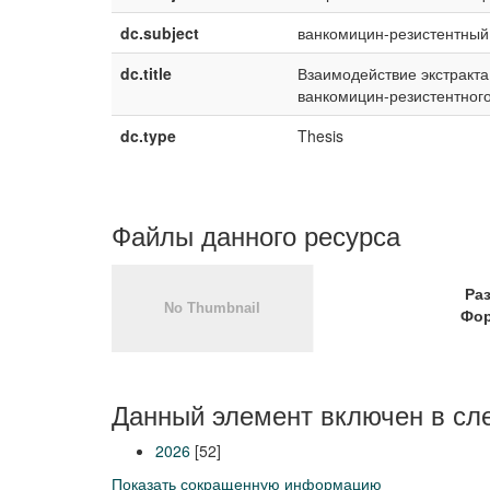
dc.subject
ванкомицин-резистентный
dc.title
Взаимодействие экстракта 
ванкомицин-резистентного
dc.type
Thesis
Файлы данного ресурса
Ра
Фор
Данный элемент включен в сл
2026
[52]
Показать сокращенную информацию