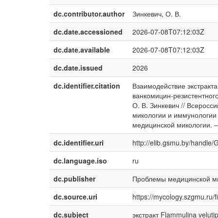
dc.contributor.author
Зинкевич, О. В.
dc.date.accessioned
2026-07-08T07:12:03Z
dc.date.available
2026-07-08T07:12:03Z
dc.date.issued
2026
dc.identifier.citation
Взаимодействие экстракта 
ванкомицин-резистентного э
О. В. Зинкевич // Всерос
микологии и иммунологии (
медицинской микологии. – 2
dc.identifier.uri
http://elib.gsmu.by/handl
dc.language.iso
ru
dc.publisher
Проблемы медицинской м
dc.source.uri
https://mycology.szgmu.ru/f
dc.subject
экстракт Flammulina velutip