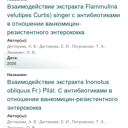
Взаимодействие экстракта Flammulina
velutipes Curtis) singer с антибиотиками
в отношении ванкомицин-
резистентного энтерококка
Автор(ы):
Дегтярева, А. В.
;
Дегтярева, Е. И.
;
Петровская, Т. А.
;
Зинкевич, О. В.
Дата:
2026
Название:
Взаимодействие экстракта Inonotus
obliquus Fr.) Pilát. С антибиотиками в
отношении ванкомицин-резистентного
энтерококка
Автор(ы):
Дегтярева, А. В.
;
Дегтярева, Е. И.
;
Петровская, Т. А.
;
Зинкевич, О. В.