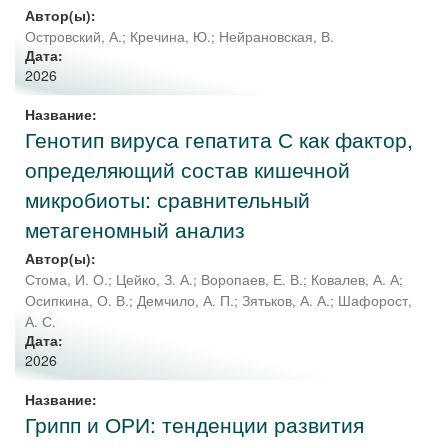
Автор(ы):
Островский, А.
;
Кречина, Ю.
;
Нейрановская, В.
Дата:
2026
Название:
Генотип вируса гепатита С как фактор,
определяющий состав кишечной
микробиоты: сравнительный
метагеномный анализ
Автор(ы):
Стома, И. О.
;
Цейко, З. А.
;
Воропаев, Е. В.
;
Ковалев, А. А
;
Осипкина, О. В.
;
Демчило, А. П.
;
Зятьков, А. А.
;
Шафорост,
А. С.
Дата:
2026
Название:
Грипп и ОРИ: тенденции развития