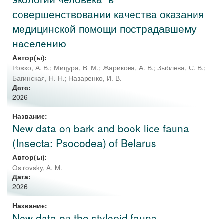
совершенствовании качества оказания
медицинской помощи пострадавшему
населению
Автор(ы):
Рожко, А. В.
;
Мицура, В. М.
;
Жарикова, А. В.
;
Зыблева, С. В.
;
Багинская, Н. Н.
;
Назаренко, И. В.
Дата:
2026
Название:
New data on bark and book lice fauna
(Insecta: Psocodea) of Belarus
Автор(ы):
Ostrovsky, A. M.
Дата:
2026
Название:
New data on the stylopid fauna