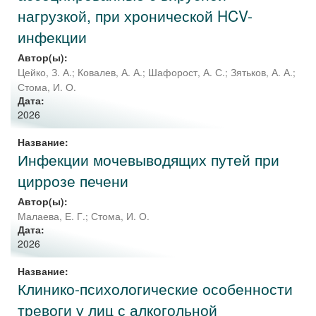
нагрузкой, при хронической HCV-
инфекции
Автор(ы):
Цейко, З. А.
;
Ковалев, А. А.
;
Шафорост, А. С.
;
Зятьков, А. А.
;
Стома, И. О.
Дата:
2026
Название:
Инфекции мочевыводящих путей при
циррозе печени
Автор(ы):
Малаева, Е. Г.
;
Стома, И. О.
Дата:
2026
Название:
Клинико-психологические особенности
тревоги у лиц с алкогольной