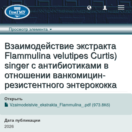
Пере
навиг
Просмотр элемента
Взаимодействие экстракта
Flammulina velutipes Curtis)
singer с антибиотиками в
отношении ванкомицин-
резистентного энтерококка
Открыть
Vzaimodeistvie_ekstrakta_Flammulina_.pdf (973.8Кб)
Дата публикации
2026