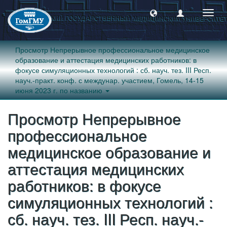
Пере
навиг
Просмотр Непрерывное профессиональное медицинское
образование и аттестация медицинских работников: в
фокусе симуляционных технологий : сб. науч. тез. III Респ.
науч.-практ. конф. с междунар. участием, Гомель, 14-15
июня 2023 г. по названию
Просмотр Непрерывное
профессиональное
медицинское образование и
аттестация медицинских
работников: в фокусе
симуляционных технологий :
сб. науч. тез. III Респ. науч.-