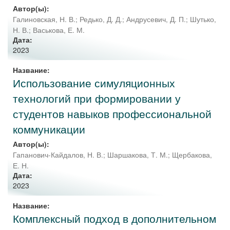
Автор(ы):
Галиновская, Н. В.
;
Редько, Д. Д.
;
Андрусевич, Д. П.
;
Шутько,
Н. В.
;
Васькова, Е. М.
Дата:
2023
Название:
Использование симуляционных
технологий при формировании у
студентов навыков профессиональной
коммуникации
Автор(ы):
Гапанович-Кайдалов, Н. В.
;
Шаршакова, Т. М.
;
Щербакова,
Е. Н.
Дата:
2023
Название:
Комплексный подход в дополнительном