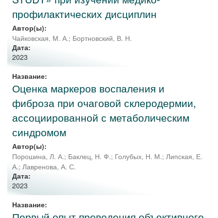
профилактических дисциплин
Автор(ы):
Чайковская, М. А.
;
Бортновский, В. Н.
Дата:
2023
Название:
Оценка маркеров воспаления и
фиброза при очаговой склеродермии,
ассоциированной с метаболическим
синдромом
Автор(ы):
Порошина, Л. А.
;
Баклец, Н. Ф.
;
Голубых, Н. М.
;
Липская, Е.
А.
;
Лавренова, А. С.
Дата:
2023
Название:
Первый опыт проведения объективного