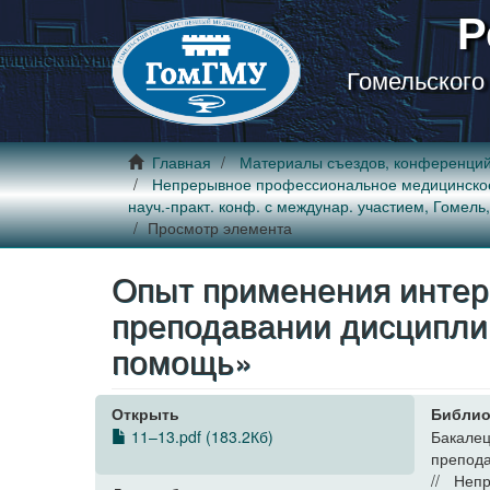
Р
Гомельского
Главная
Материалы съездов, конференци
Непрерывное профессиональное медицинское об
науч.-практ. конф. с междунар. участием, Гомель,
Просмотр элемента
Опыт применения интер
преподавании дисципли
помощь»
Открыть
Библио
11–13.pdf (183.2Кб)
Бакале
препода
// Неп