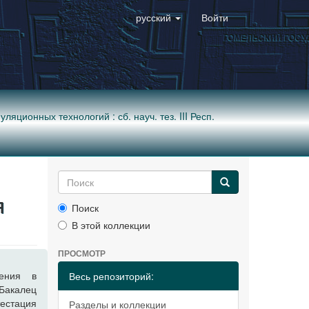
русский
Войти
ионных технологий : сб. науч. тез. III Респ.
я
Поиск
В этой коллекции
ПРОСМОТР
чения в
Весь репозиторий:
 Бакалец
естация
Разделы и коллекции