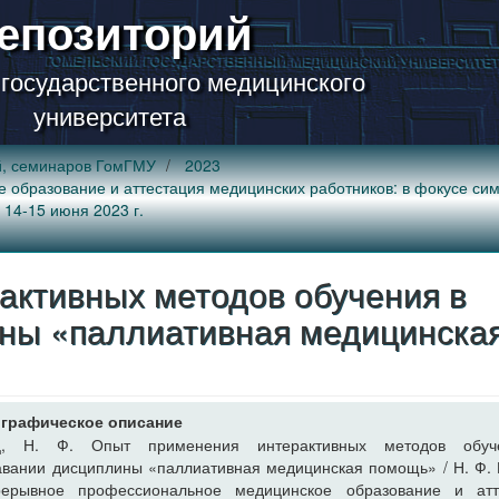
епозиторий
 государственного медицинского
университета
й, семинаров ГомГМУ
2023
разование и аттестация медицинских работников: в фокусе симуляц
 14-15 июня 2023 г.
активных методов обучения в
ны «паллиативная медицинска
графическое описание
ц, Н. Ф. Опыт применения интерактивных методов обу
вании дисциплины «паллиативная медицинская помощь» / Н. Ф.
рерывное профессиональное медицинское образование и атт