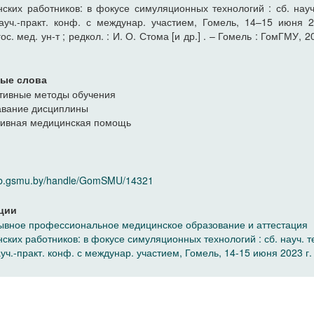
ских работников: в фокусе симуляционных технологий : сб. науч. 
ауч.-практ. конф. с междунар. участием, Гомель, 14–15 июня 2
ос. мед. ун-т ; редкол. : И. О. Стома [и др.] . – Гомель : ГомГМУ, 2
ые слова
тивные методы обучения
авание дисциплины
тивная медицинская помощь
elib.gsmu.by/handle/GomSMU/14321
ции
вное профессиональное медицинское образование и аттестация
ских работников: в фокусе симуляционных технологий : сб. науч. тез
ауч.-практ. конф. с междунар. участием, Гомель, 14-15 июня 2023 г.