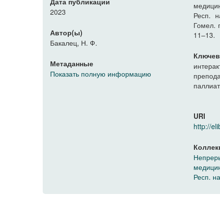
Дата публикации
медицин
2023
Респ. н
Гомел. г
Автор(ы)
11–13.
Бакалец, Н. Ф.
Ключев
Метаданные
интерак
Показать полную информацию
препод
паллиа
URI
http://
Коллек
Непреры
медицин
Респ. н