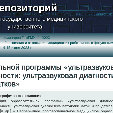
епозиторий
 государственного медицинского
университета
й, семинаров ГомГМУ
2023
разование и аттестация медицинских работников: в фокусе симуляц
 14-15 июня 2023 г.
льной программы «ультразвуко
ности: ультразвуковая диагност
атков»
графическое описание
ация образовательной программы «ультразвуковая диагно
ьности: ультразвуковая диагностика патологии матки и придатков»
 [и др.] // Непрерывное профессиональное медицинское образо