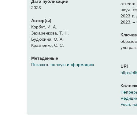
Дата публикации
аттеста
2023
науч. т
2023 г. 
Автор(ы)
2023. –
Корбут, И. А.
Захаренкова, Т. Н.
Ключев
Будюхина, О. А.
образов
Кравченко, С. С.
ультраз
Метаданные
Показать полную информацию
URI
http://
Коллек
Непреры
медицин
Респ. н