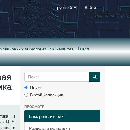
русский
Войти
ионных технологий : сб. науч. тез. III Респ.
вая
ика
Поиск
В этой коллекции
ПРОСМОТР
стика в
Весь репозиторий:
 / И. А.
вание и
Разделы и коллекции