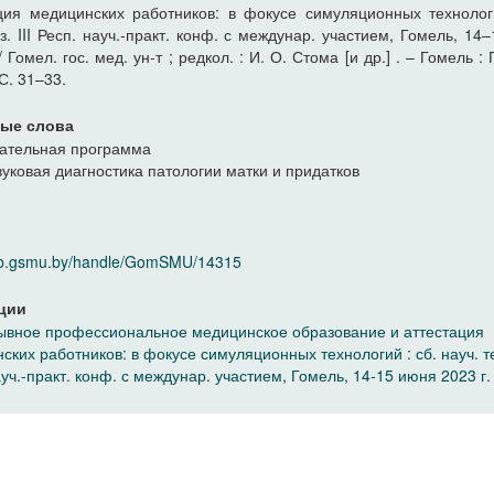
ция медицинских работников: в фокусе симуляционных технолог
ез. III Респ. науч.-практ. конф. с междунар. участием, Гомель, 14
/ Гомел. гос. мед. ун-т ; редкол. : И. О. Стома [и др.] . – Гомель 
 С. 31–33.
ые слова
ательная программа
вуковая диагностика патологии матки и придатков
elib.gsmu.by/handle/GomSMU/14315
ции
вное профессиональное медицинское образование и аттестация
ских работников: в фокусе симуляционных технологий : сб. науч. тез
ауч.-практ. конф. с междунар. участием, Гомель, 14-15 июня 2023 г.