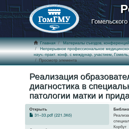
Р
Гомельского
Главная
Материалы съездов, конференци
Непрерывное профессиональное медицинское об
науч.-практ. конф. с междунар. участием, Гомель,
Просмотр элемента
Реализация образовате
диагностика в специаль
патологии матки и прид
Открыть
Библио
31–33.pdf (221.3Кб)
Реализ
специал
Корбут