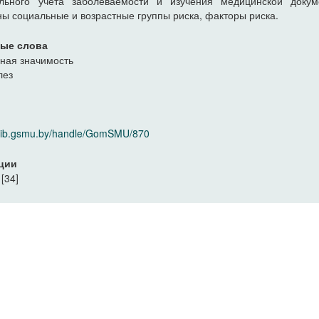
льного учета заболеваемости и изучения медицинской докум
ы социальные и возрастные группы риска, факторы риска.
ые слова
ная значимость
лез
/elib.gsmu.by/handle/GomSMU/870
ции
[34]