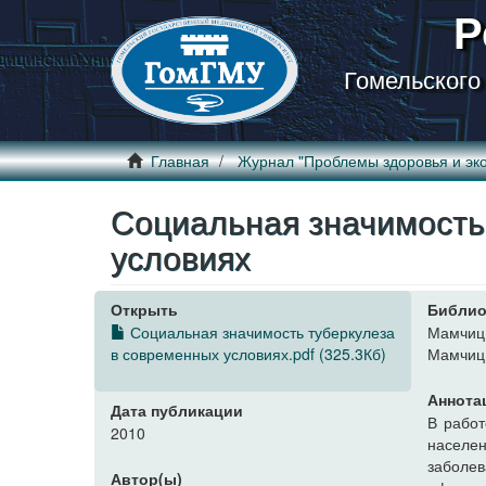
Р
Гомельского
Главная
Журнал "Проблемы здоровья и эко
Социальная значимость
условиях
Открыть
Библио
Социальная значимость туберкулеза
Мамчиц,
в современных условиях.pdf (325.3Кб)
Мамчиц 
Аннота
Дата публикации
В работ
2010
населен
заболев
Автор(ы)