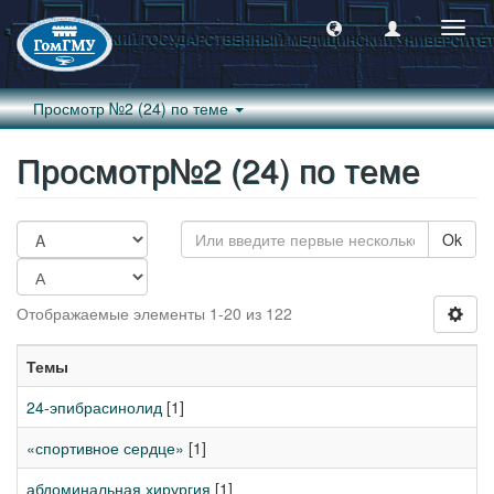
Пере
навиг
Просмотр №2 (24) по теме
Просмотр№2 (24) по теме
Ok
Отображаемые элементы 1-20 из 122
Темы
24-эпибрасинолид
[1]
«спортивное сердце»
[1]
абдоминальная хирургия
[1]