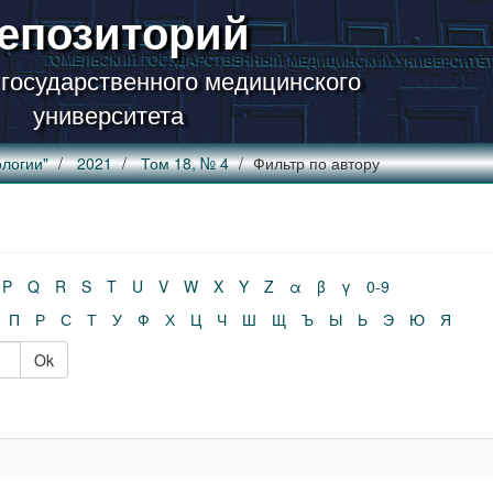
епозиторий
 государственного медицинского
университета
логии"
2021
Том 18, № 4
Фильтр по автору
P
Q
R
S
T
U
V
W
X
Y
Z
α
β
γ
0-9
П
Р
С
Т
У
Ф
Х
Ц
Ч
Ш
Щ
Ъ
Ы
Ь
Э
Ю
Я
Ok