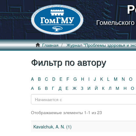
Р
Гомельского
Главная
Журнал "Проблемы здоровья и эко
Фильтр по автору
A
B
C
D
E
F
G
H
I
J
K
L
M
N
O
А
Б
В
Г
Д
Е
Ж
З
И
Й
К
Л
М
Н
О
Отображаемые элементы 1-1 из 23
Kavalchuk, A. N. (1)