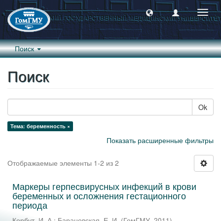
Пере
навиг
Поиск
Поиск
Ok
Тема: беременность ×
Показать расширенные фильтры
Отображаемые элементы 1-2 из 2
Маркеры герпесвирусных инфекций в крови
беременных и осложнения гестационного
периода
Корбут, И. А.
;
Барановская, Е. И.
(
ГомГМУ
,
2011
)