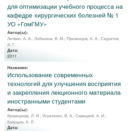
для оптимизации учебного процесса на
кафедре хирургических болезней № 1
УО «ГомГМУ»
Автор(ы):
Литвин, А. А.
;
Лобанков, В. М.
;
Призенцов, А. А.
;
Скуратов,
А. Г.
Дата:
2011
Название:
Использование современных
технологий для улучшения восприятия
и закрепления лекционного материала
иностранными студентами
Автор(ы):
Краморева, Л. И.
;
Игнатенко, В. А.
;
Савицкий, А. И.
;
Казущик, А. Л.
Дата: