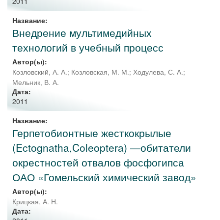
2011
Название:
Внедрение мультимедийных
технологий в учебный процесс
Автор(ы):
Козловский, А. А.
;
Козловская, М. М.
;
Ходулева, С. А.
;
Мельник, В. А.
Дата:
2011
Название:
Герпетобионтные жесткокрылые
(Ectognatha,Coleoptera) —обитатели
окрестностей отвалов фосфогипса
ОАО «Гомельский химический завод»
Автор(ы):
Крицкая, А. Н.
Дата: