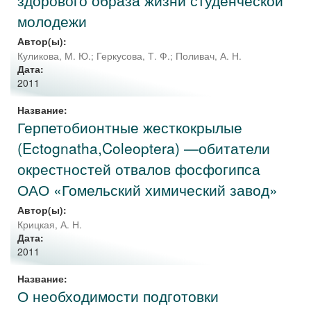
здорового образа жизни студенческой
молодежи
Автор(ы):
Куликова, М. Ю.
;
Геркусова, Т. Ф.
;
Поливач, А. Н.
Дата:
2011
Название:
Герпетобионтные жесткокрылые
(Ectognatha,Coleoptera) —обитатели
окрестностей отвалов фосфогипса
ОАО «Гомельский химический завод»
Автор(ы):
Крицкая, А. Н.
Дата:
2011
Название:
О необходимости подготовки