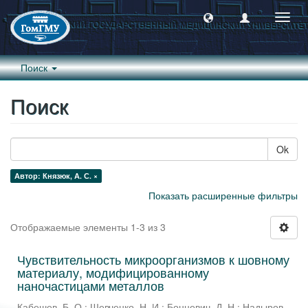
Пере
навиг
Поиск
Поиск
Ok
Автор: Князюк, А. С. ×
Показать расширенные фильтры
Отображаемые элементы 1-3 из 3
Чувствительность микроорганизмов к шовному
материалу, модифицированному
наночастицами металлов
Кабешев, Б. О.
;
Шевченко, Н. И.
;
Бонцевич, Д. Н.
;
Надыров,