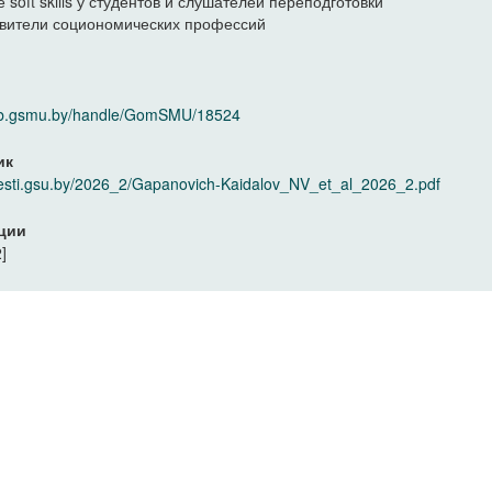
е soft skills у студентов и слушателей переподготовки
вители социономических профессий
elib.gsmu.by/handle/GomSMU/18524
ик
/vesti.gsu.by/2026_2/Gapanovich-Kaidalov_NV_et_al_2026_2.pdf
ции
]