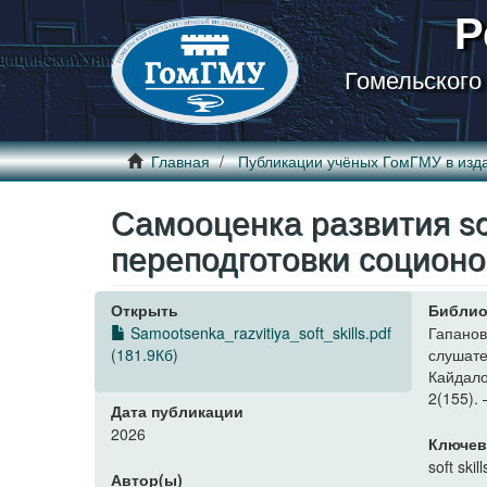
Р
Гомельского
Главная
Публикации учёных ГомГМУ в изд
Самооценка развития sof
переподготовки социон
Открыть
Библио
Samootsenka_razvitiya_soft_skills.pdf
Гапано
(181.9Кб)
слушат
Кайдало
2(155). 
Дата публикации
2026
Ключев
soft skill
Автор(ы)