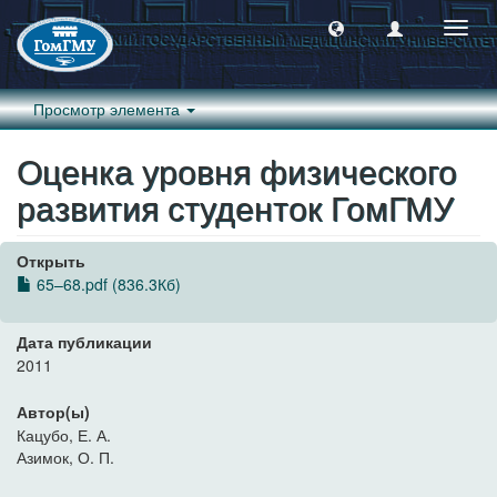
Пере
навиг
Просмотр элемента
Оценка уровня физического
развития студенток ГомГМУ
Открыть
65–68.pdf (836.3Кб)
Дата публикации
2011
Автор(ы)
Кацубо, Е. А.
Азимок, О. П.