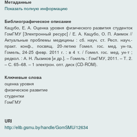
Метаданные
Показать полную информацию
Библиографическое описание
Кацубо, Е. А. Оценка уровня физического развития студенток
ГомГМУ [Электронный ресурс] / Е. А. Кацубо, О. П. Азимок //
Актуальные проблемы медицины : сб. науч. ст. Респ. науч.-
практ. конф., посвящ. 20-летию Гомел. гос. мед. ун-та,
Гомель, 24-25 февр. 2011 г. : в 4 т. / Гомел. гос. мед. ун-т ;
редкол. : А. Н. Лызиков [и др.]. – Гомель : ГомГМУ, 2011. – Т. 2.
– С. 65–68. – 1 электрон. опт. диск (CD-ROM).
Ключевые слова
оценка уровня
физическое развитие
студентки
ГомГМУ
URI
http://elib.gsmu.by/handle/GomSMU/12634