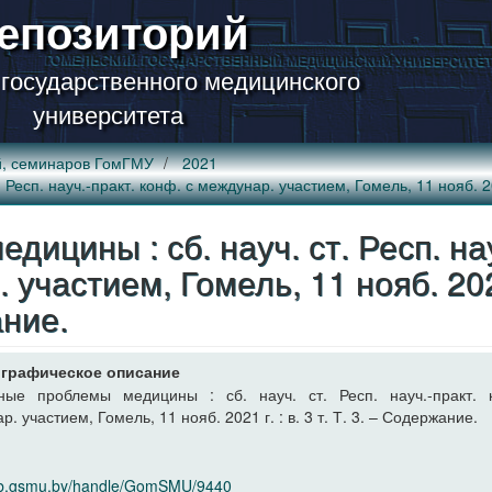
епозиторий
 государственного медицинского
университета
й, семинаров ГомГМУ
2021
есп. науч.-практ. конф. с междунар. участием, Гомель, 11 нояб. 2021
ицины : сб. науч. ст. Респ. нау
. участием, Гомель, 11 нояб. 20
ание.
графическое описание
ьные проблемы медицины : сб. науч. ст. Респ. науч.-практ. 
. участием, Гомель, 11 нояб. 2021 г. : в. 3 т. Т. 3. – Содержание.
elib.gsmu.by/handle/GomSMU/9440