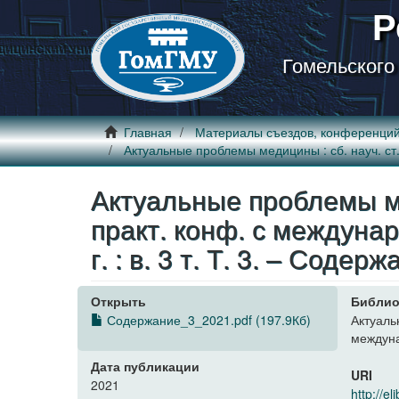
Р
Гомельского
Главная
Материалы съездов, конференци
Актуальные проблемы медицины : сб. науч. ст. Р
Актуальные проблемы мед
практ. конф. с междунар
г. : в. 3 т. Т. 3. – Содерж
Открыть
Библио
Содержание_3_2021.pdf (197.9Кб)
Актуал
междунар
Дата публикации
URI
2021
http://