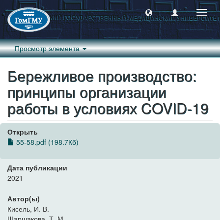
Пере
навиг
Просмотр элемента
Бережливое производство:
принципы организации
работы в условиях COVID-19
Открыть
55-58.pdf (198.7Кб)
Дата публикации
2021
Автор(ы)
Кисель, И. В.
Шаршакова, Т. М.