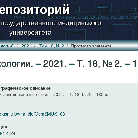
епозиторий
 государственного медицинского
университета
логии"
2021
Том 18, № 2
Просмотр элемента
логии. – 2021. – Т. 18, № 2. – 
графическое описание
ы здоровья и экологии. – 2021. – Т. 18, № 2. – 162 с.
elib.gsmu.by/handle/GomSMU/9163
ции
 № 2
[24]