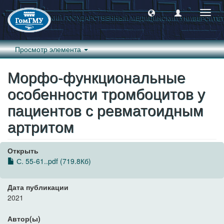
Пере
навиг
Просмотр элемента
Морфо-функциональные
особенности тромбоцитов у
пациентов с ревматоидным
артритом
Открыть
С. 55-61..pdf (719.8Кб)
Дата публикации
2021
Автор(ы)