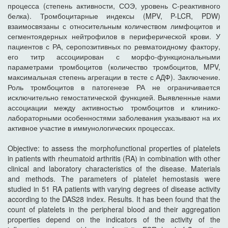
процесса (степень активности, СОЭ, уровень С-реактивного
белка). Тромбоцитарные индексы (MPV, P-LCR, PDW)
взаимосвязаны с относительным количеством лимфоцитов и
сегментоядерных нейтрофилов в периферической крови. У
пациентов с РА, серопозитивных по ревматоидному фактору,
его титр ассоциирован с морфо-функциональными
параметрами тромбоцитов (количество тромбоцитов, MPV,
максимальная степень агрегации в тесте с АДФ). Заключение.
Роль тромбоцитов в патогенезе РА не ограничивается
исключительно гемостатической функцией. Выявленные нами
ассоциации между активностью тромбоцитов и клинико-
лабораторными особенностями заболевания указывают на их
активное участие в иммунологических процессах.
Objective: to assess the morphofunctional properties of platelets
in patients with rheumatoid arthritis (RA) in combination with other
clinical and laboratory characteristics of the disease. Materials
and methods. The parameters of platelet hemostasis were
studied in 51 RA patients with varying degrees of disease activity
according to the DAS28 index. Results. It has been found that the
count of platelets in the peripheral blood and their aggregation
properties depend on the indicators of the activity of the