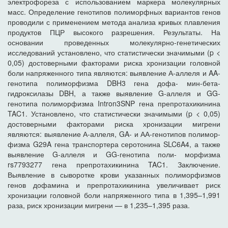
электрофореза с использованием маркера молекулярных
масс. Определение генотипов полиморфных вариантов генов
проводили с применением метода анализа кривых плавления
продуктов ПЦР высокого разрешения. Результаты. На
основании проведенных молекулярно-генетических
исследований установлено, что статистически значимыми (p <
0,05) достоверными факторами риска хронизации головной
боли напряженного типа являются: выявление А-аллеля и AA-
генотипа полиморфизма DBH3 гена дофа- мин-бета-
гидроксилазы DBH, а также выявление G-аллеля и GG-
генотипа полиморфизма Intron3SNP гена препротахикинина
TAC1. Установлено, что статистически значимыми (p < 0,05)
достоверными факторами риска хронизации мигрени
являются: выявление А-аллеля, GA- и АА-генотипов полимор-
физма G29A гена транспортера серотонина SLC6A4, а также
выявление G-аллеля и GG-генотипа поли- морфизма
rs7793277 гена препротахикинина TAC1. Заключение.
Выявление в сыворотке крови указанных полиморфизмов
генов дофамина и препротахикинина увеличивает риск
хронизации головной боли напряженного типа в 1,395–1,991
раза, риск хронизации мигрени — в 1,235–1,395 раза.