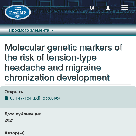
Пере
навиг
Просмотр элемента
Molecular genetic markers of
the risk of tension-type
headache and migraine
chronization development
Открыть
С. 147-154..pdf (558.6Кб)
Дата публикации
2021
Автор(ы)