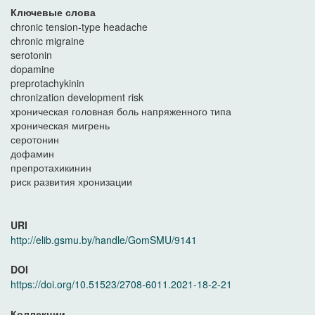
Ключевые слова
chronic tension-type headache
chronic migraine
serotonin
dopamine
preprotachykinin
chronization development risk
хроническая головная боль напряженного типа
хроническая мигрень
серотонин
дофамин
препротахикинин
риск развития хронизации
URI
http://elib.gsmu.by/handle/GomSMU/9141
DOI
https://doi.org/10.51523/2708-6011.2021-18-2-21
Коллекции