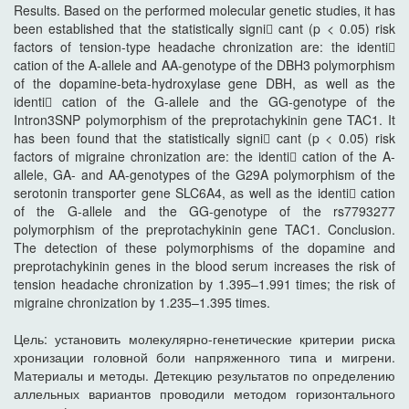
Results. Based on the performed molecular genetic studies, it has
been established that the statistically signi cant (p < 0.05) risk
factors of tension-type headache chronization are: the identi
cation of the A-allele and AA-genotype of the DBH3 polymorphism
of the dopamine-beta-hydroxylase gene DBH, as well as the
identi cation of the G-allele and the GG-genotype of the
Intron3SNP polymorphism of the preprotachykinin gene TAC1. It
has been found that the statistically signi cant (p < 0.05) risk
factors of migraine chronization are: the identi cation of the A-
allele, GA- and AA-genotypes of the G29A polymorphism of the
serotonin transporter gene SLC6A4, as well as the identi cation
of the G-allele and the GG-genotype of the rs7793277
polymorphism of the preprotachykinin gene TAC1. Conclusion.
The detection of these polymorphisms of the dopamine and
preprotachykinin genes in the blood serum increases the risk of
tension headache chronization by 1.395–1.991 times; the risk of
migraine chronization by 1.235–1.395 times.
Цель: установить молекулярно-генетические критерии риска
хронизации головной боли напряженного типа и мигрени.
Материалы и методы. Детекцию результатов по определению
аллельных вариантов проводили методом горизонтального