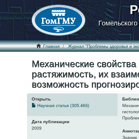
Р
Гомельского
Главная
Журнал "Проблемы здоровья и эко
Механические свойства 
растяжимость, их взаим
возможность прогнозир
Открыть
Библио
Научная статья (305.4Кб)
Механи
гистоло
Проблем
Дата публикации
2009
Аннота
Знание