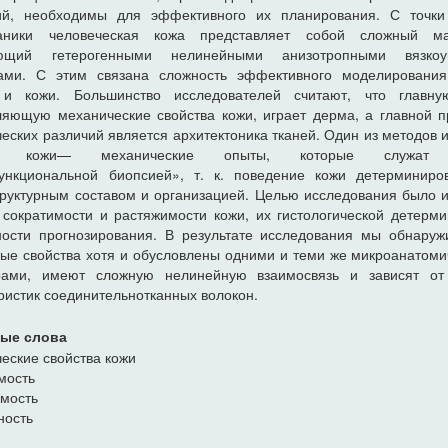
ий, необходимы для эффективного их планирования. С точки
аники человеческая кожа представляет собой сложный ма
ющий гетерогенными нелинейными анизотропными вязкоу
вами. С этим связана сложность эффективного моделирования
 и кожи. Большинство исследователей считают, что главну
яющую механические свойства кожи, играет дерма, а главной 
еских различий является архитектоника тканей. Один из методов 
тв кожи— механические опыты, которые служат 
ункциональной биопсией», т. к. поведение кожи детерминиро
руктурным составом и организацией. Целью исследования было 
 сократимости и растяжимости кожи, их гистологической детерм
ости прогнозирования. В результате исследования мы обнаруж
ые свойства хотя и обусловлены одними и теми же микроанатом
урами, имеют сложную нелинейную взаимосвязь и зависят от
ристик соединительнотканных волокон.
ые слова
еские свойства кожи
мость
имость
ность