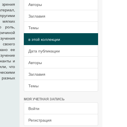
 зрения
Авторы
териал,
пругими
Заглавия
 мягких
ю роль,
Темы
причиной
изучения
в этой коллекции
своего
вано ее
Дата публикации
изучение
инанты и
Авторы
или, что
ическими
Заглавия
 разных
Темы
МОЯ УЧЕТНАЯ ЗАПИСЬ
Войти
Регистрация