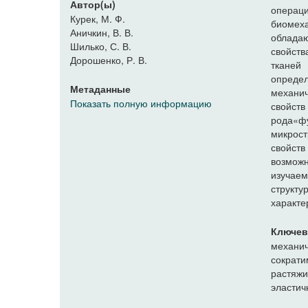
Автор(ы)
операц
Курек, М. Ф.
биомех
Аничкин, В. В.
облада
Шилько, С. В.
свойст
Дорошенко, Р. В.
тканей
определ
Метаданные
механич
Показать полную информацию
свойс
рода«ф
микрост
свойств
возможн
изучаем
структ
характе
Ключев
механич
сократи
растяж
эластич