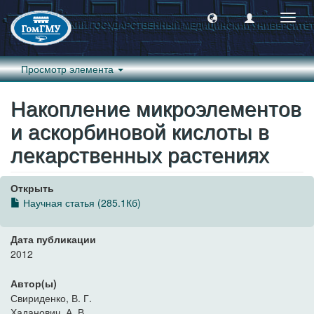
Пере
навиг
Просмотр элемента
Накопление микроэлементов
и аскорбиновой кислоты в
лекарственных растениях
Открыть
Научная статья (285.1Кб)
Дата публикации
2012
Автор(ы)
Свириденко, В. Г.
Хаданович, А. В.