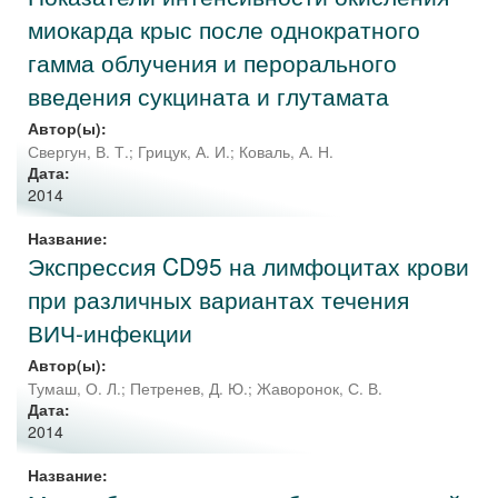
миокарда крыс после однократного
гамма облучения и перорального
введения сукцината и глутамата
Автор(ы):
Свергун, В. Т.
;
Грицук, А. И.
;
Коваль, А. Н.
Дата:
2014
Название:
Экспрессия CD95 на лимфоцитах крови
при различных вариантах течения
ВИЧ-инфекции
Автор(ы):
Тумаш, О. Л.
;
Петренев, Д. Ю.
;
Жаворонок, С. В.
Дата:
2014
Название: