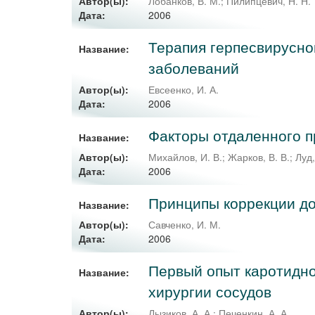
Автор(ы):
Лобанков, В. М.
;
Пилипцевич, Н. Н.
2006
Дата:
Терапия герпесвирусно
Название:
заболеваний
Автор(ы):
Евсеенко, И. А.
2006
Дата:
Факторы отдаленного п
Название:
Автор(ы):
Михайлов, И. В.
;
Жарков, В. В.
;
Луд,
2006
Дата:
Принципы коррекции до
Название:
Автор(ы):
Савченко, И. М.
2006
Дата:
Первый опыт каротидно
Название:
хирургии сосудов
Автор(ы):
Лызиков, А. А.
;
Печенкин, А. А.