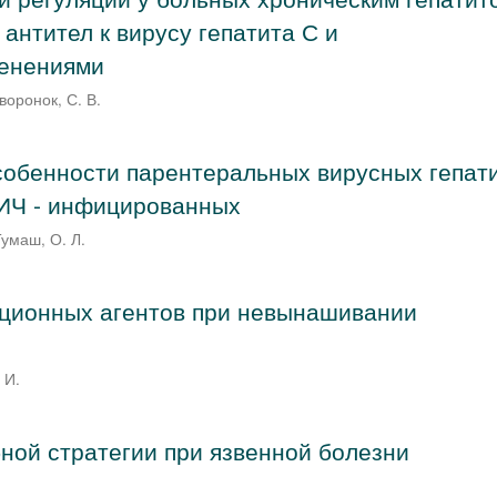
антител к вирусу гепатита С и
енениями
оронок, С. В.
собенности парентеральных вирусных гепат
ВИЧ - инфицированных
Тумаш, О. Л.
кционных агентов при невынашивании
 И.
ной стратегии при язвенной болезни