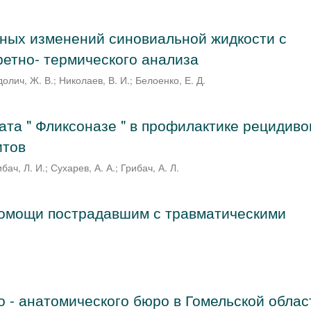
ных изменений синовиальной жидкости с
етно- термического анализа
долич, Ж. В.
;
Николаев, В. И.
;
Белоенко, Е. Д.
та " Фликсоназе " в профилактике рецидиво
итов
бач, Л. И.
;
Сухарев, А. А.
;
Грибач, А. Л.
помощи пострадавшим с травматическими
о - анатомического бюро в Гомельской облас