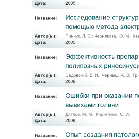
2005
Дата:
Исследование структур
Название:
помощью метода электр
Автор(ы):
Пинчук, Л. С.
;
Чернякова, Ю. М.
;
Ка
2005
Дата:
Эффективность препара
Название:
полипозных риносинус
Автор(ы):
Садовский, В. И.
;
Черныш, А. В.
;
Гри
2006
Дата:
Ошибки при оказании 
Название:
вывихами голени
Автор(ы):
Дятлов, М. М.
;
Кириленко, С. И.
2006
Дата:
Опыт создания патолог
Название: