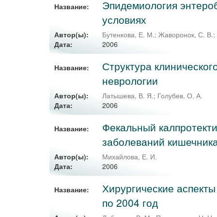
Эпидемиология энтероб
Название:
условиях
Автор(ы):
Бутенкова, Е. М.
;
Жаворонок, С. В.
2006
Дата:
Структура клиническог
Название:
неврологии
Автор(ы):
Латышева, В. Я.
;
Голубев, О. А.
2006
Дата:
Фекальный калпротекти
Название:
заболеваний кишечник
Автор(ы):
Михайлова, Е. И.
2006
Дата:
Хирургические аспекты
Название:
по 2004 год