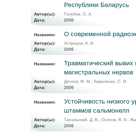
Республики Беларусь
Автор(ы):
Голубев, О. А.
2006
Дата:
О современной радиоэк
Название:
Автор(ы):
Астрецов, А. И.
2006
Дата:
Травматический вывих 
Название:
магистральных нервов
Автор(ы):
Дятлов, М. М.
;
Кириленко, С. И.
2006
Дата:
Устойчивость низкого 
Название:
штаммов сальмонелл
Автор(ы):
Тапальский, Д. В.
;
Осипов, В. А.
;
Жа
2006
Дата: