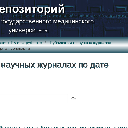
епозиторий
 государственного медицинского
университета
аниях РБ и за рубежом
Публикации в научных журналах
дате публикации
 научных журналах по дате
Ok
й регуляции у больных хроническим гепатит