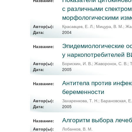
Название:
с различными спектром 
морфологическими изм
Автор(ы):
Красавцев, Е. Л.
;
Мицура, В. М.
;
Жав
2004
Дата:
Эпидемиологические о
Название:
у наркопотребителей 
Автор(ы):
Борискин, И. В.
;
Жаворонок, С. В.
;
2005
Дата:
Антитела против инфе
Название:
беременности
Автор(ы):
Захаренкова, Т. Н.
;
Барановская, Е.
2005
Дата:
Алгоритм выбора лечеб
Название:
Автор(ы):
Лобанков, В. М.