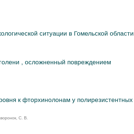
ологической ситуации в Гомельской области
голени , осложненный повреждением
уровня к фторхинолонам у полирезистентных
воронок, С. В.