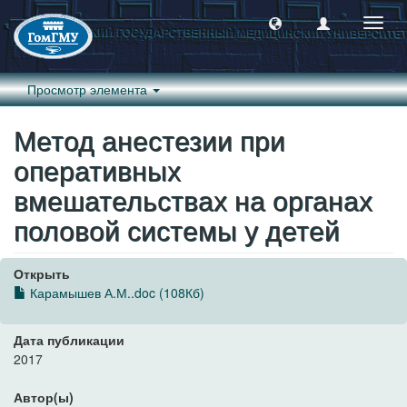
Пере
навиг
Просмотр элемента
Метод анестезии при
оперативных
вмешательствах на органах
половой системы у детей
Открыть
Карамышев А.М..doc (108Кб)
Дата публикации
2017
Автор(ы)