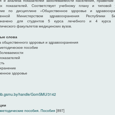
я и анализа показателей заболеваемости населения, правилам
ых показателей. Соответствует учебному плану и типовой 
мме по дисциплине «Общественное здоровье и здравоохра
денной Министерством здравоохранения Республики Бе
значено для студентов 5 курса лечебного и 4 курса 
тического факультетов медицинских вузов.
ые слова
 общественного здоровья и здравоохранения
методическое пособие
болеваемости
показателей
сть
охранение
енное здоровье
/elib.gsmu.by/handle/GomSMU/3142
ции
методические пособия. Пособия
[897]