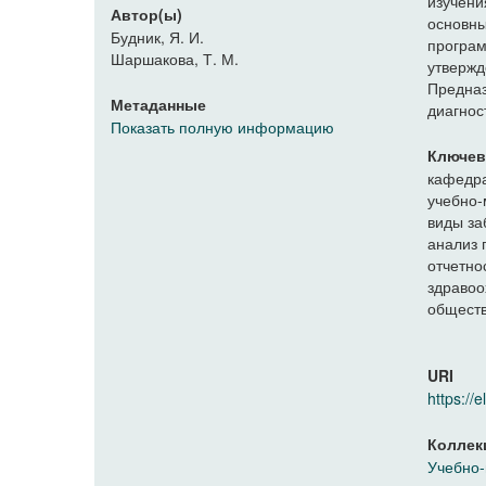
изучени
Автор(ы)
основн
Будник, Я. И.
програ
Шаршакова, Т. М.
утверж
Предна
Метаданные
диагнос
Показать полную информацию
Ключев
кафедра
учебно-
виды за
анализ 
отчетно
здраво
обществ
URI
https:/
Коллек
Учебно-