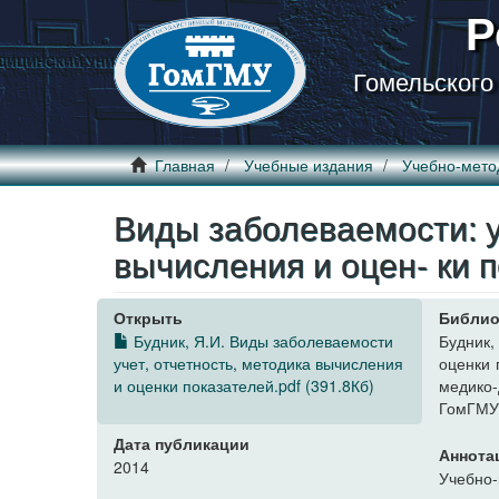
Р
Гомельского
Главная
Учебные издания
Учебно-мето
Виды заболеваемости: у
вычисления и оцен- ки 
Открыть
Библио
Будник, Я.И. Виды заболеваемости
Будник,
учет, отчетность, методика вычисления
оценки 
и оценки показателей.pdf (391.8Кб)
медико-
ГомГМУ,
Дата публикации
Аннота
2014
Учебно