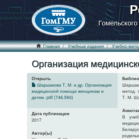
Р
Гомельского
Главная
Учебные издания
Учебно-мето
Организация медицинск
Открыть
Библио
Шаршакова Т. М. и др. Организация
Шаршако
медицинской помощи женщинам и
метод. 
детям .pdf (746.5Кб)
Т. М. Ш
Аннота
Дата публикации
В учеб
2017
медици
Белару
Автор(ы)
родиль