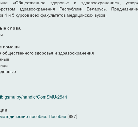
лине «Общественное здоровье и здравоохранение», утвер
ерством здравоохранения Республики Беларусь. Предназнач
ов 4 и 5 курсов всех факультетов медицинских вузов.
ые слова
ны
ие помощи
 общественного здоровья и здравоохранения
нные
ницы
жденные
/elib.gsmu.by/handle/GomSMU/2544
ции
методические пособия. Пособия
[897]