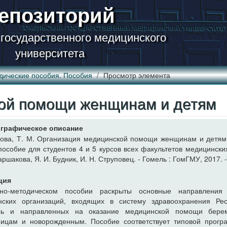
епозиторий
 государственного медицинского
университета
дические пособия. Пособия
Просмотр элемента
ой помощи женщинам и детям
графическое описание
ва, Т. М. Организация медицинской помощи женщинам и детям 
пособие для студентов 4 и 5 курсов всех факультетов медицинских
аршакова, Я. И. Будник, И. Н. Струповец. - Гомель : ГомГМУ, 2017. -
ция
но-методическом пособии раскрыты основные направления
нских организаций, входящих в систему здравоохранения Рес
сь и направленных на оказание медицинской помощи бере
ницам и новорожденным. Пособие соответствует типовой прогр