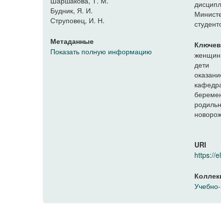
Шаршакова, Т. М.
дисцип
Будник, Я. И.
Минист
Струповец, И. Н.
студент
Метаданные
Ключев
Показать полную информацию
женщи
дети
оказан
кафедра
береме
родиль
новоро
URI
https:/
Коллек
Учебно-