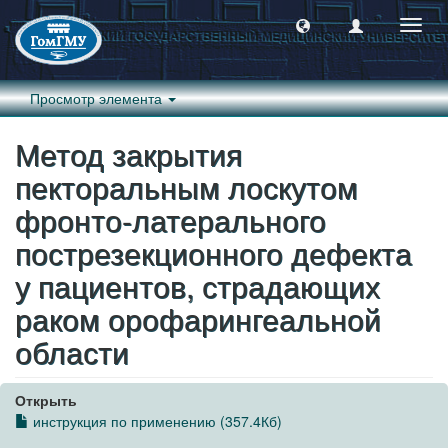
Пере
навиг
Просмотр элемента
Метод закрытия
пекторальным лоскутом
фронто-латерального
пострезекционного дефекта
у пациентов, страдающих
раком орофарингеальной
области
Открыть
инструкция по применению (357.4Кб)