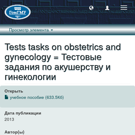
Пере
навиг
Просмотр элемента
Tests tasks on obstetrics and
gynecology = Тестовые
задания по акушерству и
гинекологии
Открыть
учебное пособие (633.5Кб)
Дата публикации
2013
Автор(ы)