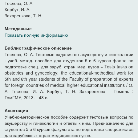
Теслова, О. А.
Корбут, И. А.
Захаренкова, Т. Н.
Метаданные
Показать полную информацию
Библиографическое описание
Теслова, О. А. Тестовые задания по акушерству и гинекологии
: учеб.-метод. пособие для студентов 5 и 6 курсов фак-та по
подготовке спец. для заруб. стран мед. вузов = Tests tasks on
obstetrics and gynecology: the educational-methodical work for
5th and 6th year students of the Faculty of preparation of experts
for foreign countries of medical higher educational institutions / О.
А. Теслова, И. А. Корбут, Т. Н. Захаренкова. - Гомель :
ГомГМУ, 2013. - 48 с.
Аннотация
Учебно-методическое пособие содержит тестовые вопросы по
акушерству и гинекологии и ответы к ним. Предназначено для
студентов 5 и 6 курсов факультета по подготовке специалистов
для зарубежных стран медицинских вузов.