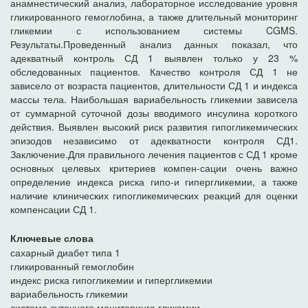
анамнестический анализ, лабораторное исследование уровня
гликированного гемоглобина, а также длительный мониторинг
гликемии с использованием системы CGMS.
Результаты.Проведенный анализ данных показал, что
адекватный контроль СД 1 выявлен только у 23 %
обследованных пациентов. Качество контроля СД 1 не
зависело от возраста пациентов, длительности СД 1 и индекса
массы тела. Наибольшая вариабельность гликемии зависела
от суммарной суточной дозы вводимого инсулина короткого
действия. Выявлен высокий риск развития гипогликемических
эпизодов независимо от адекватности контроля СД1.
Заключение.Для правильного лечения пациентов с СД 1 кроме
основных целевых критериев компен-сации очень важно
определение индекса риска гипо-и гипергликемии, а также
наличие клинических гипогликемических реакций для оценки
компенсации СД 1.
Ключевые слова
сахарный диабет типа 1
гликированный гемоглобин
индекс риска гипогликемии и гипергликемии
вариабельность гликемии
система суточного мониторинга гликемии