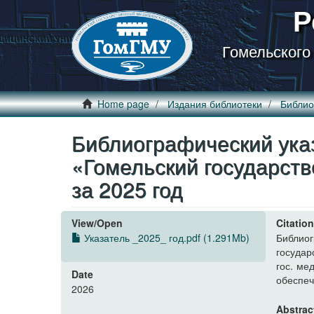
Р
Гомельского
Home page
Издания библиотеки
Библио
Библиографический указ
«Гомельский государст
за 2025 год
View/
Open
Citatio
Указатель _2025_ год.pdf (1.291Mb)
Библи
государ
гос. ме
Date
обеспеч
2026
Abstrac