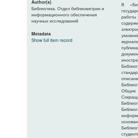
Author(s)
В «Биб
Библиотека. Отдел библиометрии и
госуда
информационного обеспечения
работы
научных исследований
содержи
электр
Metadata
указани
Show full item record
журнала
публик
докуме
иностр
Библио
станда
описан
Библиог
Общие 
Сокращ
Библиог
Библио
информ
основа
Библиог
студент