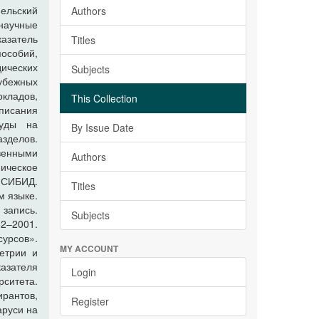
ельский
Authors
научные
азатель
Titles
пособий,
ических
Subjects
рубежных
окладов,
This Collection
писания
руды на
By Issue Date
зделов.
венными
Authors
ическое
«СИБИД.
Titles
м языке.
запись.
Subjects
2–2001.
сурсов».
MY ACCOUNT
етрии и
азателя
Login
ситета.
ирантов,
Register
аруси на