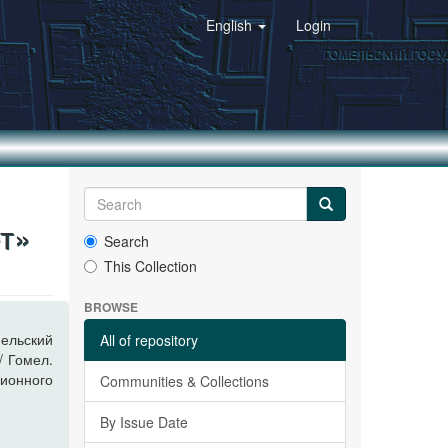
English
Login
т»
Search
This Collection
BROWSE
льский
All of repository
/ Гомел.
ционного
Communities & Collections
By Issue Date