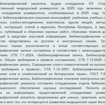
лиографический указатель трудов сотрудников УО «Гом
рственный медицинский университет за 2025 год» включены 
 сотрудников университета, опубликованные в 2025 году. Ук
т библиографическое описание монографий, учебников, учебных 
онных учебно-методических комплексов, курсов лекций, метод
й, инструкций, статей в журналах Республики Беларусь, в за
х, публикаций в сборниках научных работ, сборниках тезисов д
аций в средствах массовой информации. Библиографические о
нтов представлены на русском и иностранных языках. Т
анных языках располагаются в конце соответствующих ра
графические записи составлены в соответствии с межгосударст
ртами: СТБ 7.1-2024. «Библиографическая запись. Библиограф
ие. Общие требования и правила составления», СТБ 7.13-2025 
рафическая запись. Сокращение слов и словосочетаний на русско
требования и правила», СТБ 7.12–2001. Библиографическая 
ение слов и словосочетаний на белорусском языке», ГОСТ 7.8
рафическая запись. Библиографическое описание электронных ре
графический указатель составлен сотрудниками отдела библиом
ационного обеспечения научных исследований. Полнота ук
на на информации, предоставленной сотрудниками универ
рафический указатель предназначен для ученых, практиков, асп
ов и всех тех, кто интересуется развитием медицинской науки Бел