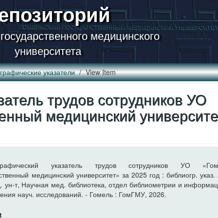
епозиторий
 государственного медицинского
университета
графические указатели
View Item
атель трудов сотрудников УО
венный медицинский университе
n
ографический указатель трудов сотрудников УО «Гоме
ственный медицинский университет» за 2025 год : библиогр. указ. 
д. ун-т, Научная мед. библиотека, отдел библиометрии и информа
ения науч. исследований. - Гомель : ГомГМУ, 2026.
t