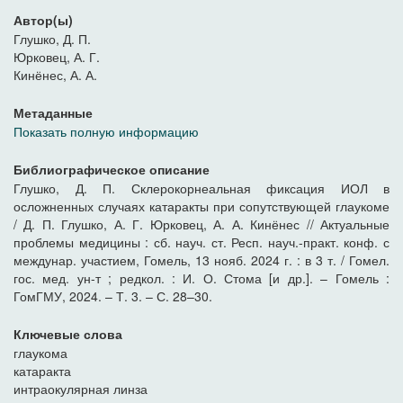
Автор(ы)
Глушко, Д. П.
Юрковец, А. Г.
Кинёнес, А. А.
Метаданные
Показать полную информацию
Библиографическое описание
Глушко, Д. П. Склерокорнеальная фиксация ИОЛ в
осложненных случаях катаракты при сопутствующей глаукоме
/ Д. П. Глушко, А. Г. Юрковец, А. А. Кинёнес // Актуальные
проблемы медицины : сб. науч. ст. Респ. науч.-практ. конф. с
междунар. участием, Гомель, 13 нояб. 2024 г. : в 3 т. / Гомел.
гос. мед. ун-т ; редкол. : И. О. Стома [и др.]. – Гомель :
ГомГМУ, 2024. – Т. 3. – С. 28–30.
Ключевые слова
глаукома
катаракта
интраокулярная линза