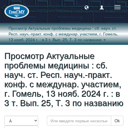
Пере
навиг
Просмотр Актуальные проблемы медицины : сб. науч. ст.
Респ. науч.-практ. конф. с междунар. участием, г. Гомель,
13 нояб. 2024 г. : в 3 т. Вып. 25, Т. 3 по названию
Просмотр Актуальные
проблемы медицины : сб.
науч. ст. Респ. науч.-практ.
конф. с междунар. участием,
г. Гомель, 13 нояб. 2024 г. : в
3 т. Вып. 25, Т. 3 по названию
Ok