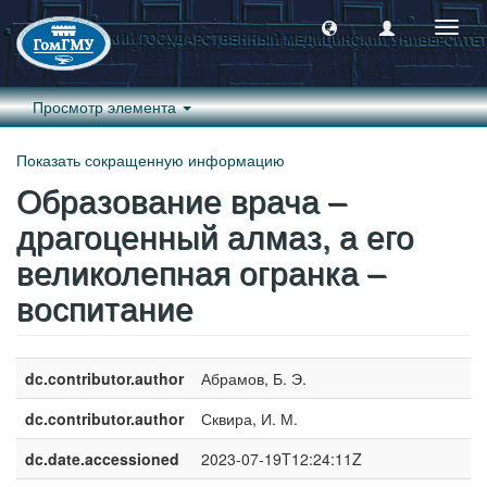
Пере
навиг
Просмотр элемента
Показать сокращенную информацию
Образование врача –
драгоценный алмаз, а его
великолепная огранка –
воспитание
dc.contributor.author
Абрамов, Б. Э.
dc.contributor.author
Сквира, И. М.
dc.date.accessioned
2023-07-19T12:24:11Z