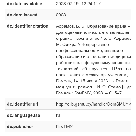
dc.date.available
2023-07-19T12:24:11Z
dc.date.issued
2023
dc.identifier.citation
Абрамов, Б. Э. Образование врача –
драгоценный алмаз, а его великолепна
огранка – воспитание / Б. Э. Абрамов, 
М. Сквира // Непрерывное
профессиональное медицинское
образование и аттестация медицински
работников: в фокусе симуляционных
технологий : сб. науч. тез. III Респ. науч.
практ. конф. с междунар. участием,
Гомель, 14–15 июня 2023 г. / Гомел. гос
мед. ун-т ; редкол. : И. О. Стома [и др.].
Гомель : ГомГМУ, 2023. – С. 5–7.
dc.identifier.uri
http://elib.gsmu.by/handle/GomSMU/143
dc.language.iso
ru
dc.publisher
ГомГМУ