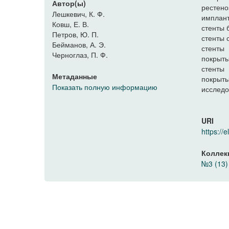
Автор(ы)
рестено
Лешкевич, К. Ф.
имплант
Ковш, Е. В.
стенты 
Петров, Ю. П.
стенты 
Бейманов, А. Э.
стенты
Черноглаз, П. Ф.
покрыт
стенты
Метаданные
покрыты
Показать полную информацию
исслед
URI
https:/
Коллек
№3 (13)