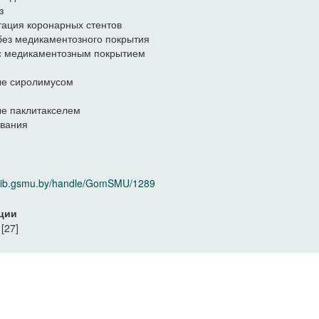
з
ация коронарных стентов
без медикаментозного покрытия
с медикаментозным покрытием
ые сиролимусом
е паклитакселем
ования
/elib.gsmu.by/handle/GomSMU/1289
ции
[27]