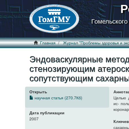
Р
Гомельского
Главная
Журнал "Проблемы здоровья и эко
Эндоваскулярные метод
стенозирующим атероск
сопутствующим сахарн
Открыть
Аннота
научная статья (270.7Кб)
Целью 
ис- пол
коронар
Дата публикации
2007
Ключев
сахарны