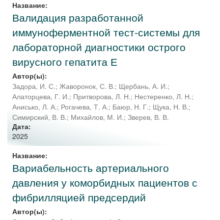
Название:
Валидация разработанной
иммуноферментной тест-системы для
лабораторной диагностики острого
вирусного гепатита Е
Автор(ы):
Задора, И. С.
;
Жаворонок, С. В.
;
Щербань, А. И.
;
Алаторцева, Г. И.
;
Притворова, Л. Н.
;
Нестеренко, Л. Н.
;
Анисько, Л. А.
;
Рогачева, Т. А.
;
Баюр, Н. Г.
;
Щука, Н. В.
;
Симирский, В. В.
;
Михайлов, М. И.
;
Зверев, В. В.
Дата:
2025
Название:
Вариабельность артериального
давления у коморбидных пациентов с
фибрилляцией предсердий
Автор(ы):