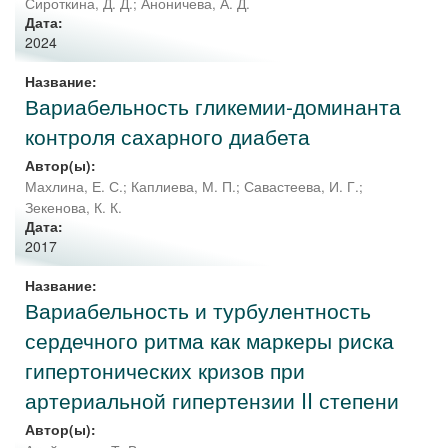
Сироткина, Д. Д.
;
Аноничева, А. Д.
Дата:
2024
Название:
Вариабельность гликемии-доминанта
контроля сахарного диабета
Автор(ы):
Махлина, Е. С.
;
Каплиева, М. П.
;
Савастеева, И. Г.
;
Зекенова, К. К.
Дата:
2017
Название:
Вариабельность и турбулентность
сердечного ритма как маркеры риска
гипертонических кризов при
артериальной гипертензии II степени
Автор(ы):