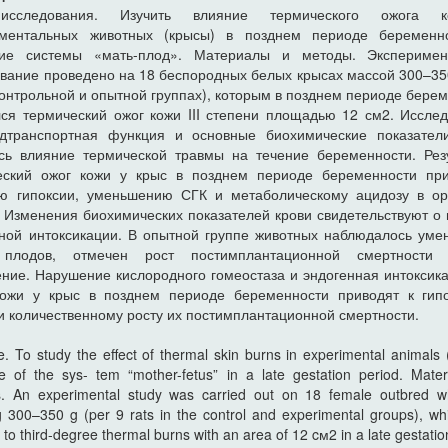
исследования. Изучить влияние термического ожога 
иментальных животных (крысы) в позднем периоде беременн
ние системы «мать-плод». Материалы и методы. Эксперимен
вание проведено на 18 беспородных белых крысах массой 300–350
контрольной и опытной группах), которым в позднем периоде бере
ся термический ожог кожи III степени площадью 12 см2. Иссле
одтранспортная функция и основные биохимические показатели
сь влияние термической травмы на течение беременности. Рез
еский ожог кожи у крыс в позднем периоде беременности при
ию гипоксии, уменьшению СГК и метаболическому ацидозу в ор
 Изменения биохимических показателей крови свидетельствуют о
ной интоксикации. В опытной группе животных наблюдалось ум
плодов, отмечен рост постимплантационной смертности 
ние. Нарушение кислородного гомеостаза и эндогенная интоксик
кожи у крыс в позднем периоде беременности приводят к гип
и количественному росту их постимплантационной смертности.
e. To study the effect of thermal skin burns in experimental animals 
te of the sys- tem “mother-fetus” in a late gestation period. Mater
. An experimental study was carried out on 18 female outbred wh
g 300–350 g (per 9 rats in the control and experimental groups), wh
to third-degree thermal burns with an area of 12 cм2 in a late gestatio