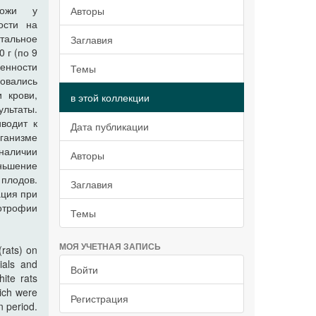
кожи у
Авторы
ости на
тальное
Заглавия
 г (по 9
менности
Темы
довались
 крови,
в этой коллекции
ультаты.
водит к
Дата публикации
ганизме
 наличии
Авторы
еньшение
плодов.
Заглавия
ация при
отрофии
Темы
МОЯ УЧЕТНАЯ ЗАПИСЬ
(rats) on
ials and
Войти
ite rats
ich were
Регистрация
n period.