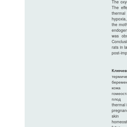
The oxy
The eff
thermal 
hypoxia,
the moth
endogeno
was obs
Conclusi
rats in 
post-imp
Ключев
термиче
береме
кожа
гомеост
плод
thermal 
pregnan
skin
homeost