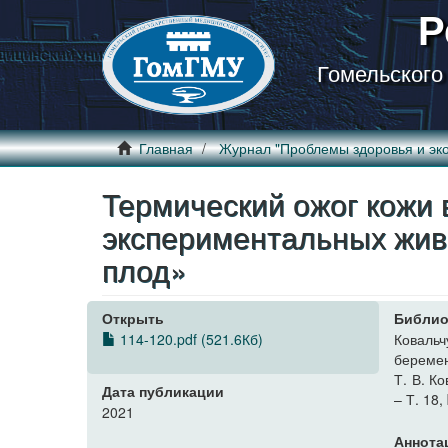
Р
Гомельского
Главная
Журнал "Проблемы здоровья и эко
Термический ожог кожи 
экспериментальных жив
плод»
Открыть
Библио
114-120.pdf (521.6Кб)
Коваль
беремен
Т. В. К
Дата публикации
– Т. 18,
2021
Аннота