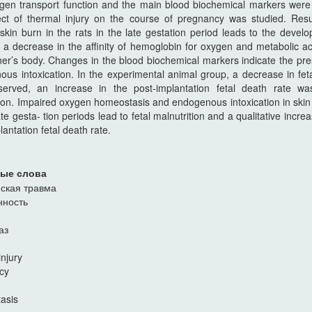
gen transport function and the main blood biochemical markers were 
ect of thermal injury on the course of pregnancy was studied. Resu
skin burn in the rats in the late gestation period leads to the devel
 a decrease in the affinity of hemoglobin for oxygen and metabolic ac
er’s body. Changes in the blood biochemical markers indicate the pr
us intoxication. In the experimental animal group, a decrease in fet
erved, an increase in the post-implantation fetal death rate wa
on. Impaired oxygen homeostasis and endogenous intoxication in skin
late gesta- tion periods lead to fetal malnutrition and a qualitative increa
lantation fetal death rate.
ые слова
ская травма
нность
аз
injury
cy
asis