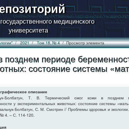
епозиторий
 государственного медицинского
университета
логии"
2021
Том 18, № 4
Просмотр элемента
в позднем периоде беременнос
отных: состояние системы «мат
графическое описание
чук-Болбатун, Т. В. Термический ожог кожи в позднем 
ности у экспериментальных животных: состояние системы «мать
овальчук-Болбатун, С. М. Смотрин // Проблемы здоровья и экологии.
 № 4. – С. 114-120.
ция