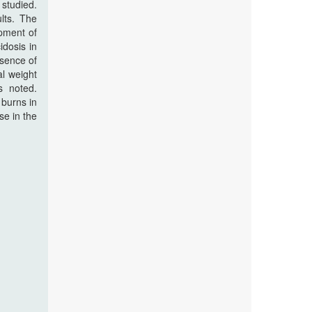
studied.
lts. The
opment of
idosis in
esence of
al weight
s noted.
 burns in
se in the