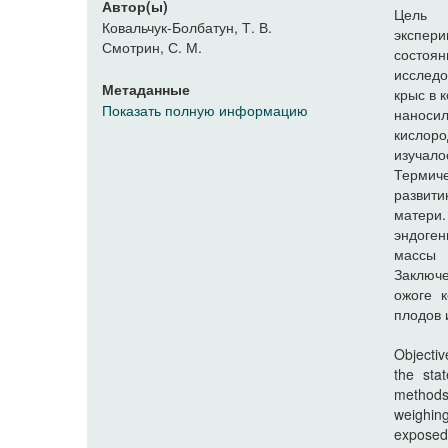
Автор(ы)
Цель 
Ковальчук-Болбатун, Т. В.
экспер
Смотрин, С. М.
состоя
исследо
Метаданные
крыс в 
Показать полную информацию
наносил
кислор
изучало
Термич
развит
матери.
эндоген
массы 
Заключе
ожоге 
плодов 
Objectiv
the sta
methods
weighin
exposed 