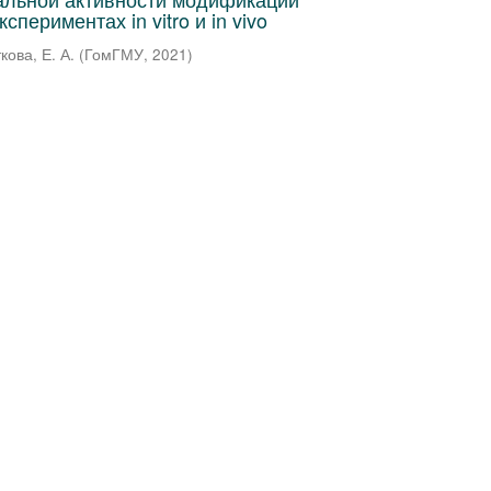
спериментах in vitro и in vivo
кова, Е. А.
(
ГомГМУ
,
2021
)