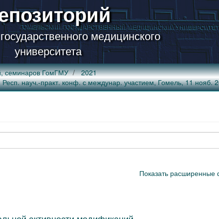
епозиторий
 государственного медицинского
университета
й, семинаров ГомГМУ
2021
есп. науч.-практ. конф. с междунар. участием, Гомель, 11 нояб. 2021
Показать расширенные 
альной активности модификаций