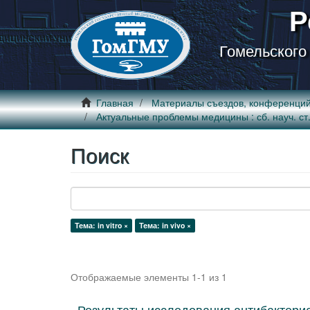
Р
Гомельского
Главная
Материалы съездов, конференци
Актуальные проблемы медицины : сб. науч. ст. Р
Поиск
Тема: in vitro ×
Тема: in vivo ×
Отображаемые элементы 1-1 из 1
Результаты исследования антибактери