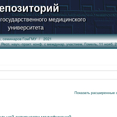
епозиторий
 государственного медицинского
университета
й, семинаров ГомГМУ
2021
есп. науч.-практ. конф. с междунар. участием, Гомель, 11 нояб. 2021
Показать расширенные 
альной активности модификаций