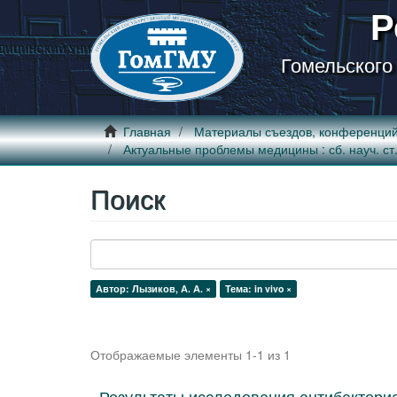
Р
Гомельского
Главная
Материалы съездов, конференци
Актуальные проблемы медицины : сб. науч. ст. Р
Поиск
Автор: Лызиков, А. А. ×
Тема: in vivo ×
Отображаемые элементы 1-1 из 1
Результаты исследования антибактери