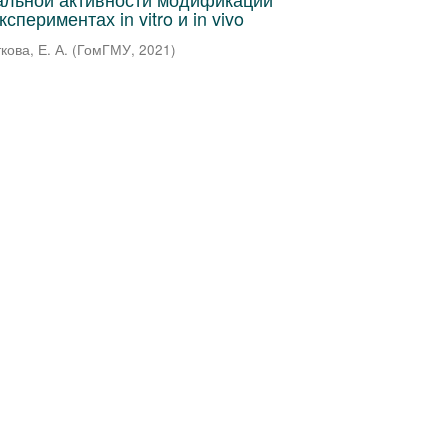
спериментах in vitro и in vivo
кова, Е. А.
(
ГомГМУ
,
2021
)