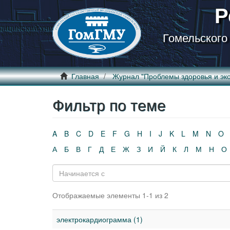
Р
Гомельского
Главная
Журнал "Проблемы здоровья и эко
Фильтр по теме
A
B
C
D
E
F
G
H
I
J
K
L
M
N
O
А
Б
В
Г
Д
Е
Ж
З
И
Й
К
Л
М
Н
О
Отображаемые элементы 1-1 из 2
электрокардиограмма (1)