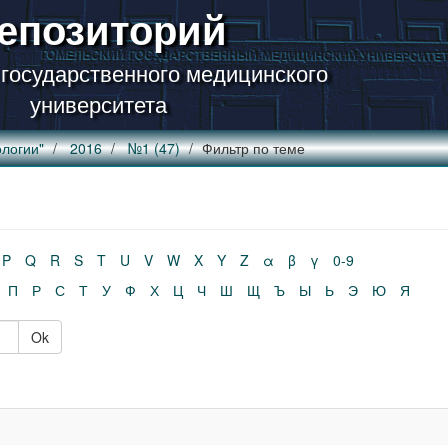
епозиторий
 государственного медицинского
университета
логии"
2016
№1 (47)
Фильтр по теме
P
Q
R
S
T
U
V
W
X
Y
Z
α
β
γ
0-9
П
Р
С
Т
У
Ф
Х
Ц
Ч
Ш
Щ
Ъ
Ы
Ь
Э
Ю
Я
Ok