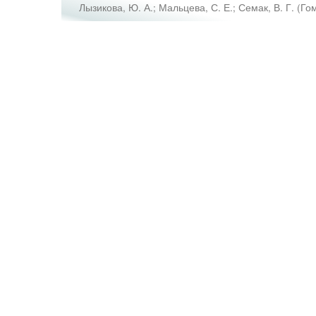
Лызикова, Ю. А.
;
Мальцева, С. Е.
;
Семак, В. Г.
(
Го