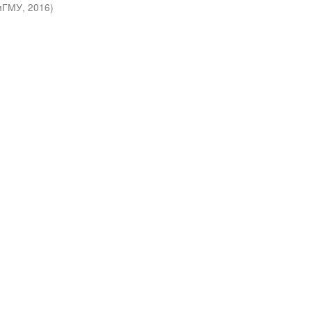
мГМУ
,
2016
)