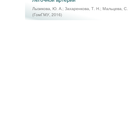
Лызикова, Ю. А.
;
Захаренкова, Т. Н.
;
Мальцева, С. 
(
ГомГМУ
,
2016
)