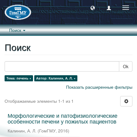
Пере
навиг
Поиск
Поиск
Ok
Тема: печень ×
Автор: Калинин, А. Л. ×
Показать расширенные фильтры
Отображаемые элементы 1-1 из 1
Морфологические и патофизиологические
особенности печени у пожилых пациентов
Калинин, А. Л.
(
ГомГМУ
,
2016
)